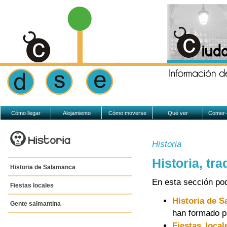
Cómo llegar
Alojamiento
Cómo moverse
Qué ver
Comer-
Historia
Historia, tr
Historia de Salamanca
En esta sección pod
Fiestas locales
Historia de 
Gente salmantina
han formado p
Fiestas local